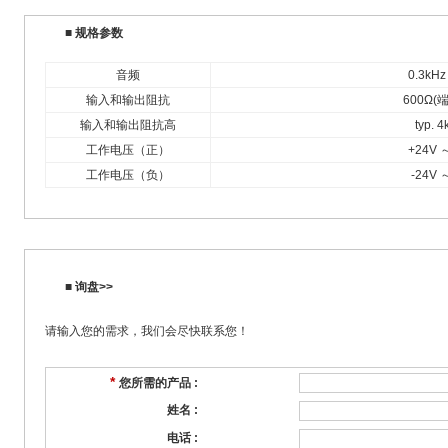
■ 规格参数
音频
0.3kHz
输入和输出阻抗
600Ω(
输入和输出阻抗高
typ. 
工作电压（正）
+24V 
工作电压（负）
-24V 
■ 询盘>>
请输入您的需求，我们会尽快联系您！
*
您所需的产品 :
姓名 :
电话 :