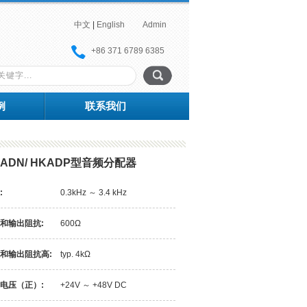
中文
|
English
Admin
+86 371 6789 6385
例
联系我们
KADN/ HKADP型音频分配器
:
0.3kHz ～ 3.4 kHz
和输出阻抗:
600Ω
和输出阻抗高:
typ. 4kΩ
电压（正）:
+24V ～ +48V DC